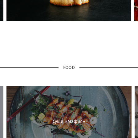
FOOD
Суши «Мафия»